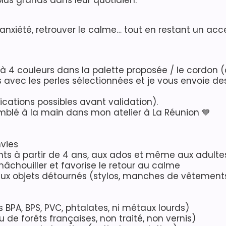
lus grands dans leur quotidien.
 l’anxiété, retrouver le calme… tout en restant un acce
’à 4 couleurs dans la palette proposée / le cordon (
ns avec les perles sélectionnées et je vous envoie 
ications possibles avant validation).
emblé à la main dans mon atelier à La Réunion 💙
nvies
ants à partir de 4 ans, aux ados et même aux adulte
âchouiller et favorise le retour au calme
aux objets détournés (stylos, manches de vêtement
s BPA, BPS, PVC, phtalates, ni métaux lourds)
u de forêts françaises, non traité, non vernis)