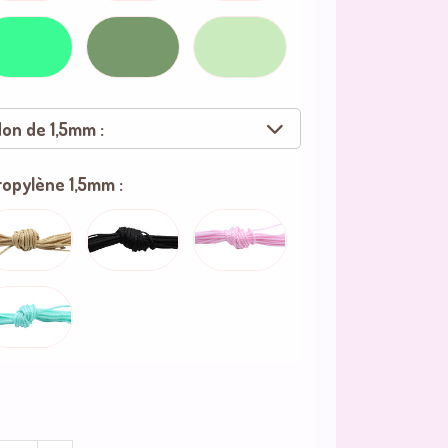
on de 1,5mm :
 - satin
opylène 1,5mm :
- satin
ia - satin
- satin
- satin
d'eau - satin