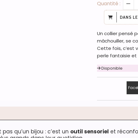
Quantité :
DANS LE
Un collier pensé 
mâchouiller, se c
Cette fois, c’est 
perle fantaisie et
Disponible
Face
t pas qu’un bijou : c’est un
outil sensoriel
et réconf