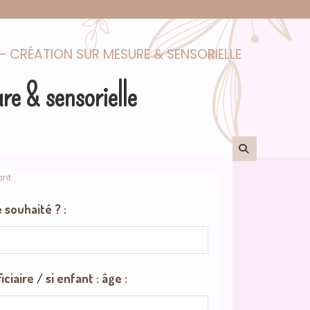
– CRÉATION SUR MESURE & SENSORIELLE
re & sensorielle
ant
 souhaité ? :
iaire / si enfant : âge :