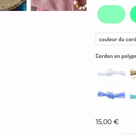
couleur du cord
blanc
Cordon en polypr
bleu 
fuchs
noir 
rose 
15,00
€
vert 