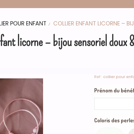
LIER POUR ENFANT
COLLIER ENFANT LICORNE – BI
nfant licorne – bijou sensoriel doux 
Ref :
collier pour enf
Prénom du bénéfic
Coloris des perles