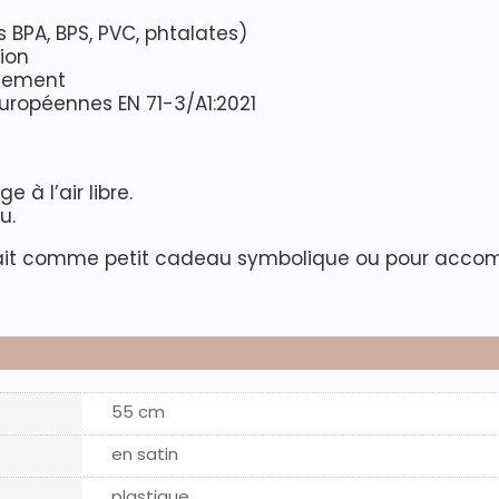
s BPA, BPS, PVC, phtalates)
ion
usement
ropéennes EN 71-3/A1:2021
à l’air libre.
u.
arfait comme petit cadeau symbolique ou pour accom
55 cm
en satin
plastique