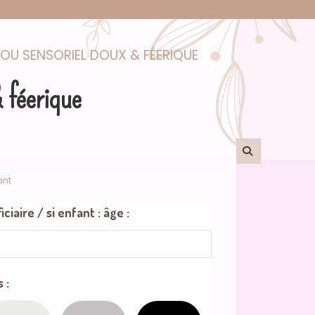
JOU SENSORIEL DOUX & FÉERIQUE
& féerique
ant
iaire / si enfant : âge :
 :