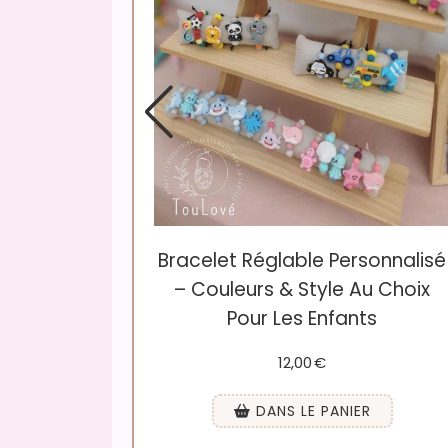
tique :
Bracelet Réglable Personnalisé
– Couleurs & Style Au Choix
Pour Les Enfants
12,00
€
R
DANS LE PANIER