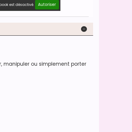
Autoriser
book est désactivé.
r, manipuler ou simplement porter