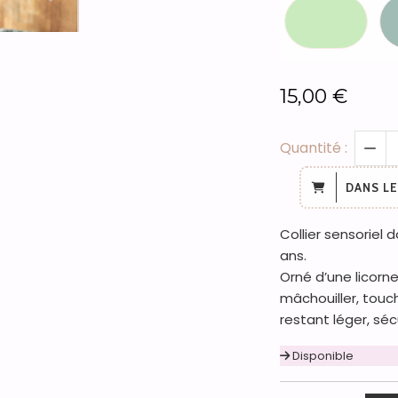
15,00
€
Quantité :
DANS LE
Collier sensoriel 
ans.
Orné d’une licorn
mâchouiller, touc
restant léger, séc
Disponible