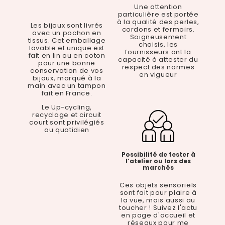
Une attention
particulière est portée
à la qualité des perles,
Les bijoux sont livrés
cordons et fermoirs.
avec un pochon en
Soigneusement
tissus. Cet emballage
choisis, les
lavable et unique est
fournisseurs ont la
fait en lin ou en coton
capacité à attester du
pour une bonne
respect des normes
conservation de vos
en vigueur
bijoux, marqué à la
main avec un tampon
fait en France.
Le Up-cycling,
recyclage et circuit
court sont privilégiés
au quotidien
Possibilité de tester à
l’atelier ou lors des
marchés
Ces objets sensoriels
sont fait pour plaire à
la vue, mais aussi au
toucher ! Suivez l'actu
en page d'accueil et
réseaux pour me