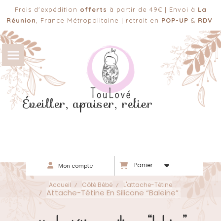
Panneau de gestion des cookies
Frais d'expédition
offerts
à partir de 49€ | Envoi à
La
Réunion
, France Métropolitaine | retrait en
POP-UP
&
RDV
Éveiller, apaiser, relier
Panier
Mon compte
Accueil
Côté Bébé
L'attache-Tétine
Attache-Tétine En Silicone “Baleine”