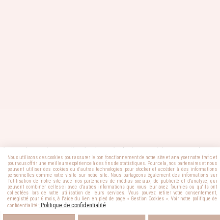
le contenu de ce site, textes et photographies ne sont pas
Nous utilisons des cookies pour assurer le bon fonctionnement de notre site et analyser notre trafic et
libre de droit. Photos : EV Photographie, Sandrine Luminet,
pour vous offrir une meilleure expérience à des fins de statistiques. Pour cela, nos partenaires et nous
peuvent utiliser des cookies ou d'autres technologies pour stocker et accéder à des informations
Manon Dupuis, Make a li, Elolivia Studio.
personnelles comme votre visite sur notre site. Nous partageons également des informations sur
l'utilisation de notre site avec nos partenaires de médias sociaux, de publicité et d'analyse, qui
peuvent combiner celles-ci avec d'autres informations que vous leur avez fournies ou qu'ils ont
collectées lors de votre utilisation de leurs services. Vous pouvez retirer votre consentement,
enregistré pour 6 mois, à l'aide du lien en pied de page « Gestion Cookies ». Voir notre politique de
Politique de confidentialité
confidentialité :
Livraison Réunion, Outre-