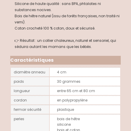
Silicone de haute qualité : sans BPA, phtalates ni
substances nocives.
Bois de hêtre naturel (issu de forêts françaises, non traité ni
verni).
Coton crocheté 100 % coton, doux et sécurisé.
👉 Résultat : un collier chaleureux, naturel et sensoriel, qui
séduira autant les mamans que les bébés.
Caractéristiques
diamètre anneau
4 cm
poids
30 grammes
longueur
entre 65 cm et 80 cm
cordon
en polypropylène
fermoir sécurité
plastique
perles
bois de hêtre
silicone
bois et coton