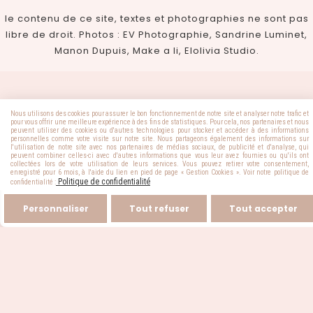
le contenu de ce site, textes et photographies ne sont pas
libre de droit. Photos : EV Photographie, Sandrine Luminet,
Manon Dupuis, Make a li, Elolivia Studio.
Livraison Réunion, Outre-
Nous utilisons des cookies pour assurer le bon fonctionnement de notre site et analyser notre trafic et
Mer, et France
pour vous offrir une meilleure expérience à des fins de statistiques. Pour cela, nos partenaires et nous
Paiement simple et
metropolitaire
peuvent utiliser des cookies ou d'autres technologies pour stocker et accéder à des informations
personnelles comme votre visite sur notre site. Nous partageons également des informations sur
sécurisé
l'utilisation de notre site avec nos partenaires de médias sociaux, de publicité et d'analyse, qui
peuvent combiner celles-ci avec d'autres informations que vous leur avez fournies ou qu'ils ont
collectées lors de votre utilisation de leurs services. Vous pouvez retirer votre consentement,
enregistré pour 6 mois, à l'aide du lien en pied de page « Gestion Cookies ». Voir notre politique de
Politique de confidentialité
confidentialité :
Personnaliser
Tout refuser
Tout accepter
Autoriser
Facebook est désactivé.