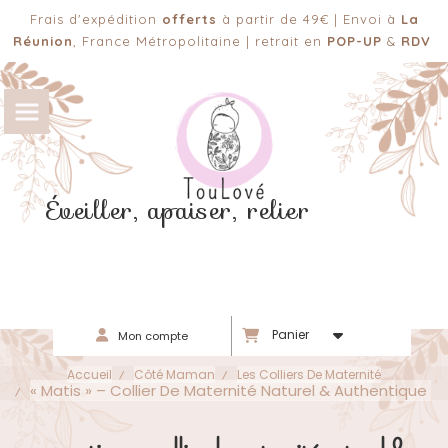
Panneau de gestion des cookies
Frais d'expédition
offerts
à partir de 49€ | Envoi à
La
Réunion
, France Métropolitaine | retrait en
POP-UP
&
RDV
Éveiller, apaiser, relier
Panier
Mon compte
Accueil
Côté Maman
Les Colliers De Maternité
« Matis » – Collier De Maternité Naturel & Authentique