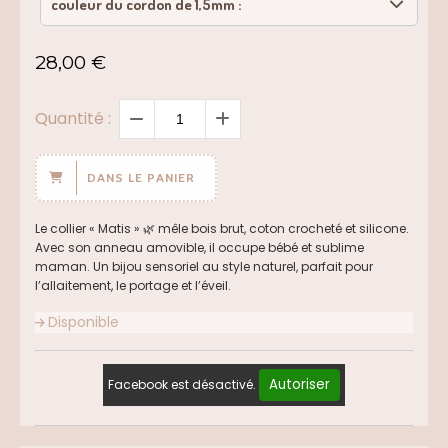
couleur du cordon de 1,5mm :
blanc - satin
28,00
€
bleu - satin
Quantité :
fuchsia - satin
DANS LE PANIER
noir - satin
Le collier « Matis » 🌿 mêle bois brut, coton crocheté et silicone.
Avec son anneau amovible, il occupe bébé et sublime
rose - satin
maman. Un bijou sensoriel au style naturel, parfait pour
l’allaitement, le portage et l’éveil.
sable - polypropylène
Disponible
vert d'eau - satin
Autoriser
Facebook est désactivé.